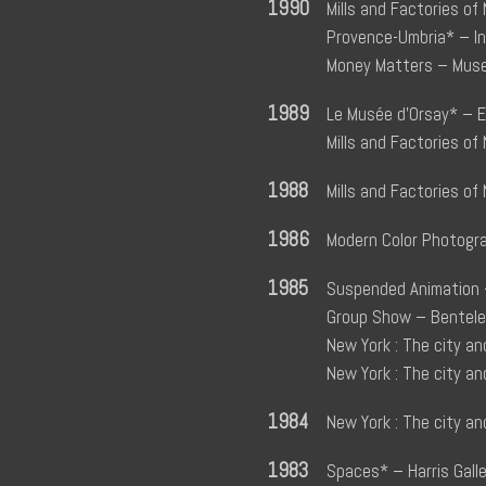
1990
Mills and Factories of
Provence-Umbria* – I
Money Matters – Muse
1989
Le Musée d’Orsay* – E
Mills and Factories o
1988
Mills and Factories o
1986
Modern Color Photogra
1985
Suspended Animation 
Group Show – Benteler
New York : The city an
New York : The city an
1984
New York : The city an
1983
Spaces* – Harris Gall