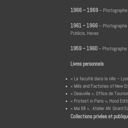
1966 – 1969
– Photographe 
1961 – 1966
– Photographe p
Publicis, Havas
1959 – 1960
– Photographe r
Livres personnels
« La faculté dans la ville – Ly
« Mills and Factories of New E
« Deauville », Office de Touris
« Protest in Paris », Hood Edi
« Mai 68 », Atelier AN. Girard E
Collections privées et publiq