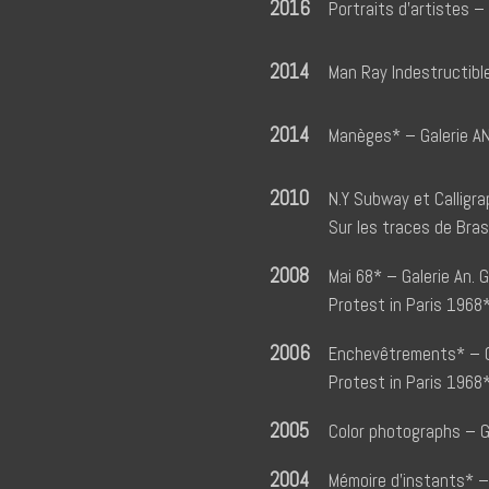
2016
Portraits d’artistes –
2014
Man Ray Indestructibl
2014
Manèges* – Galerie AN.
2010
N.Y Subway et Calligra
Sur les traces de Bras
2008
Mai 68* – Galerie An. G
Protest in Paris 1968
2006
Enchevêtrements* – Gal
Protest in Paris 196
2005
Color photographs – Ga
2004
Mémoire d’instants* – 