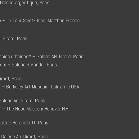
 Galerie argentique, Paris
e – La Tour Saint-Jean, Marthon France
 Girard, Paris
phies urbaines* – Galerie AN. Girard, Paris
saï – Galerie 6 Mandel, Paris
irard, Paris
* – Berkeley Art Museum, Californie USA
erie An. Girard, Paris
8* – The Hood Museum Hanover N.H
lerie Herchstritt, Paris
Galerie An. Girard, Paris