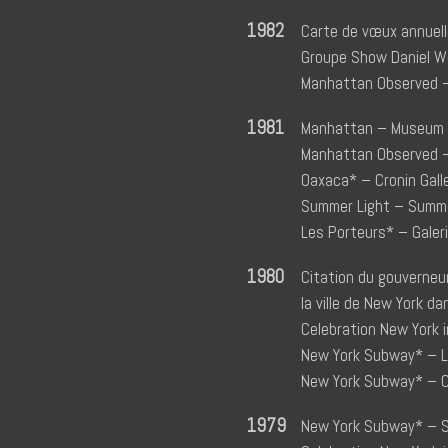
1982
Carte de vœux annuell
Groupe Show Daniel Wo
Manhattan Observed –
1981
Manhattan – Museum o
Manhattan Observed – 
Oaxaca* – Cronin Gall
Summer Light – Summe
Les Porteurs* – Galeri
1980
Citation du gouverneur
la ville de New York d
Celebration New York i
New York Subway* – Le
New York Subway* – Cr
1979
New York Subway* – S