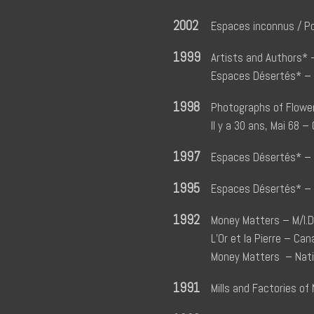
2002
Espaces inconnus / Po
1999
Artists and Authors* –
Espaces Désertés* – C
1998
Photographs of Flower
Il y a 30 ans, Mai 68 
1997
Espaces Désertés* – Ga
1995
Espaces Désertés* – 
1992
Money Matters – M/I.D 
L’Or et la Pierre – Ca
Money Matters – Natio
1991
Mills and Factories of