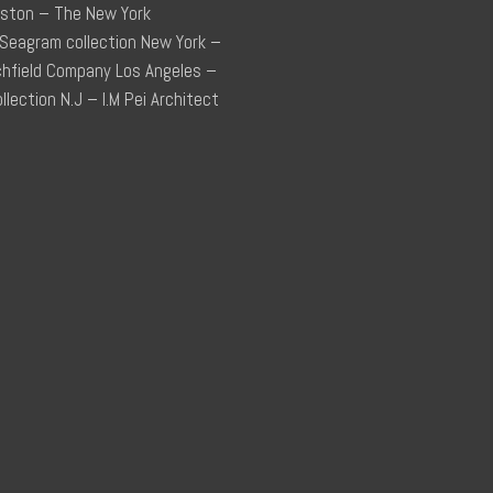
uston – The New York
 Seagram collection New York –
chfield Company Los Angeles –
ction N.J – I.M Pei Architect