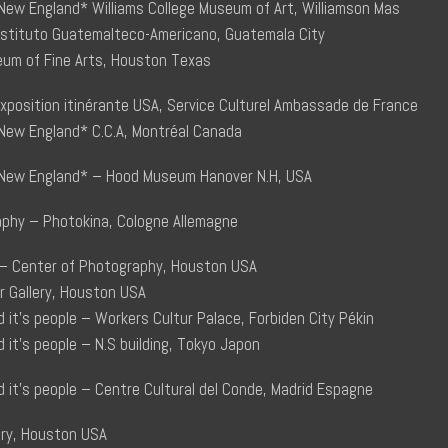
 New England* Williams College Museum of Art, Williamson Mas
nstituto Guatemalteco-Americano, Guatemala City
um of Fine Arts, Houston Texas
xposition itinérante USA, Service Culturel Ambassade de France
f New England* C.C.A, Montréal Canada
f New England* – Hood Museum Hanover N.H, USA
phy – Photokina, Cologne Allemagne
– Center of Photography, Houston USA
 Gallery, Houston USA
d it’s people – Workers Cultur Palace, Forbiden City Pékin
d it’s people – N.S building, Tokyo Japon
d it’s people – Centre Cultural del Conde, Madrid Espagne
ery, Houston USA