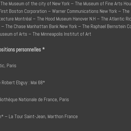
– The Museum of the city of New York – The Museum of Fine Arts Ho
 First Boston Corporation – Warner Communications New York – The
itecture Montréal – The Hood Museum Hanover N.H – The Atlantic Ri
– The Chase Manhattan Bank New York – The Raphael Bernstein Colle
seum of Arts – The Minneapolis Institut of Art
ositions personnelles *
ic, Paris
de Robert Ebguy : Mai 68*
liothèque Nationale de France, Paris
* – La Tour Saint-Jean, Marthon France