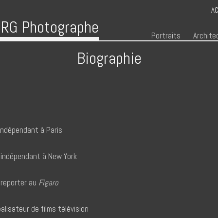
AC
RG Photographe
Menu
Skip to content
Portraits
Archite
Biographie
ndépendant à Paris
indépendant à New York
reporter au
Figaro
lisateur de films télévision