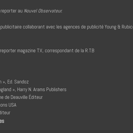
reporter au
Nouvel Observateur.
ublicitaire collaborant avec les agences de publicité Young & Rubi
eporter magazine T.V., correspondant de la R.T.B
on », Ed. Sandoz
ngland », Harry N. Arams Publishers
me de Deauville Éditeur
tions USA
diteur
ues