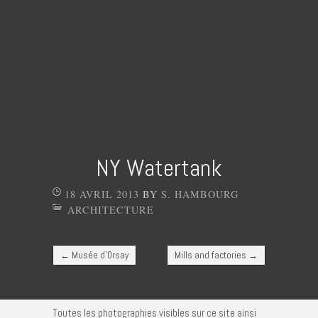
NY Watertank
18 AVRIL 2013
BY
S. HAMBOURG
ARCHITECTURE
Post navigation
←
Musée d’Orsay
Mills and factories
→
Toutes les photographies visibles sur ce site ainsi