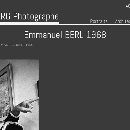
AC
RG Photographe
Menu
Skip to content
Portraits
Archite
Emmanuel BERL 1968
MMANUEL BERL 1968