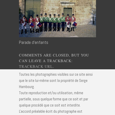
Parade d’enfants
COMMENTS ARE CLOSED, BUT YOU
CAN LEAVE A TRACKBACK:
TRACKBACK URL
.
Toutes les photographies visibles sur ce site ainsi
que le site lui-même sont la propriété de Serge
Hambourg.
Toute reproduction et/ou utilisation, même
partielle, sous quelque forme que ce soit et par
quelque procédé que ce soit est interdite.
L'accord préalable écrit du photographe est