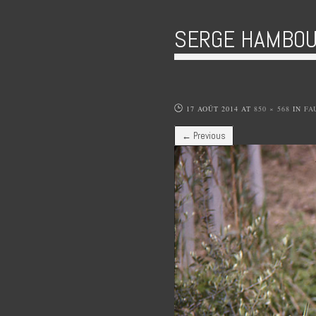
SERGE HAMBOU
17 AOÛT 2014
AT
850 × 568
IN
FA
← Previous