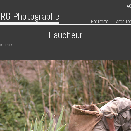
AC
RG Photographe
Menu
Skip to content
Portraits
Archite
Faucheur
UCHEUR