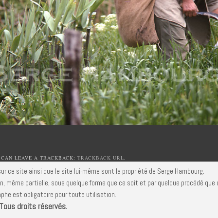
 CAN LEAVE A TRACKBACK:
TRACKBACK URL
.
ur ce site ainsi que le site lui-même sont la propriété de Serge Hambourg.
n, même partielle, sous quelque forme que ce soit et par quelque procédé que c
phe est obligatoire pour toute utilisation.
ous droits réservés.