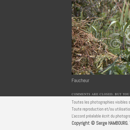
Faucheur
COMMENTS ARE CLOSED, BUT YOU
Toutes les photographies visibles s
Toute reproduction et/ou utilisatio
L'accord préalable écrit du photogra
Copyright © Serge HAMBOURG. T