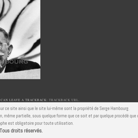
 CAN LEAVE A TRACKBACK:
TRACKBACK URL
.
ur ce site ainsi que le site lui-même sont la propriété de Serge Hambourg.
n, même partielle, sous quelque forme que ce soit et par quelque procédé que c
phe est obligatoire pour toute utilisation.
ous droits réservés.