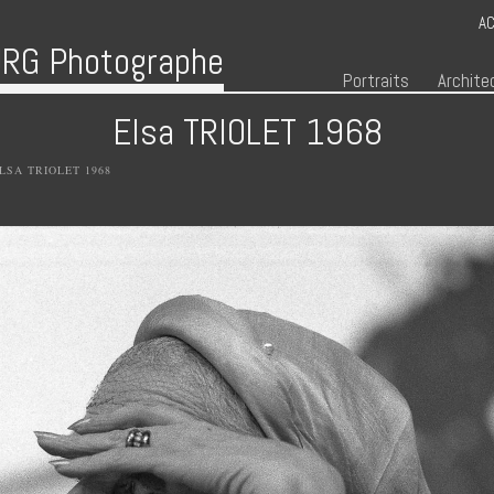
AC
RG Photographe
Menu
Skip to content
Portraits
Archite
Elsa TRIOLET 1968
LSA TRIOLET 1968