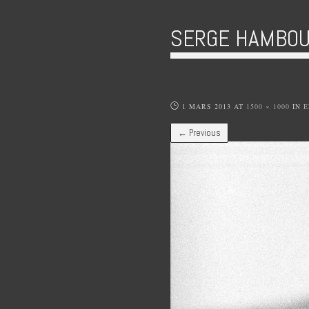
SERGE HAMBOU
1 MARS 2013
AT
1500 × 1000
IN
E
← Previous